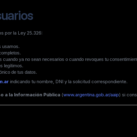
suarios
s por la Ley 25.326:
s usamos.
ncompletos.
atos cuando ya no sean necesarios o cuando revoques tu consentimien
s legítimos.
rónico de tus datos.
m.ar
indicando tu nombre, DNI y la solicitud correspondiente.
 a la Información Pública
(
www.argentina.gob.ar/aaip
) si con